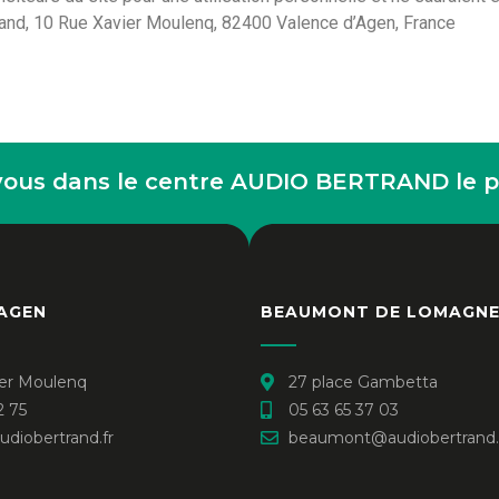
trand, 10 Rue Xavier Moulenq, 82400 Valence d’Agen, France
vous dans le centre AUDIO BERTRAND le pl
'AGEN
BEAUMONT DE LOMAGN
ier Moulenq
27 place Gambetta
2 75
05 63 65 37 03
diobertrand.fr
beaumont@audiobertrand.