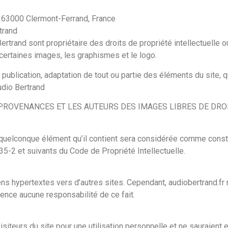
, 63000 Clermont-Ferrand, France
trand
Bertrand sont propriétaire des droits de propriété intellectuelle 
 certaines images, les graphismes et le logo.
 publication, adaptation de tout ou partie des éléments du site, q
Audio Bertrand
S PROVENANCES ET LES AUTEURS DES IMAGES LIBRES DE DROITS 
n quelconque élément qu’il contient sera considérée comme consti
5-2 et suivants du Code de Propriété Intellectuelle.
ns hypertextes vers d’autres sites. Cependant, audiobertrand.fr n’
ence aucune responsabilité de ce fait.
iteurs du site pour une utilisation personnelle et ne sauraient e