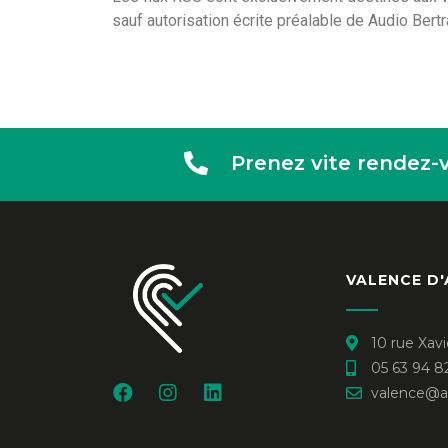
sauf autorisation écrite préalable de Audio Ber
Prenez vite rendez-
VALENCE D
10 rue Xav
05 63 94 8
valence@au