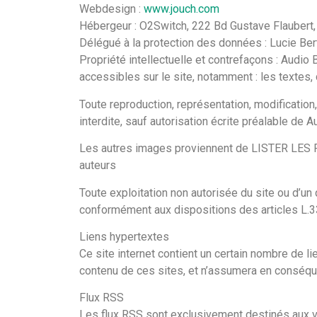
Webdesign :
www.jouch.com
Hébergeur : O2Switch, 222 Bd Gustave Flaubert
Délégué à la protection des données : Lucie Ber
Propriété intellectuelle et contrefaçons : Audio 
accessibles sur le site, notamment : les textes,
Toute reproduction, représentation, modification,
interdite, sauf autorisation écrite préalable de 
Les autres images proviennent de LISTER LE
auteurs
Toute exploitation non autorisée du site ou d’u
conformément aux dispositions des articles L.33
Liens hypertextes
Ce site internet contient un certain nombre de lie
contenu de ces sites, et n’assumera en conséqu
Flux RSS
Les flux RSS sont exclusivement destinés aux vis