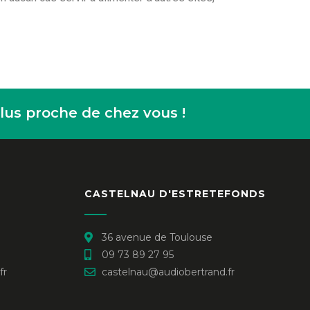
us proche de chez vous !
E
CASTELNAU D'ESTRETEFONDS
36 avenue de Toulouse
09 73 89 27 95
fr
castelnau@audiobertrand.fr